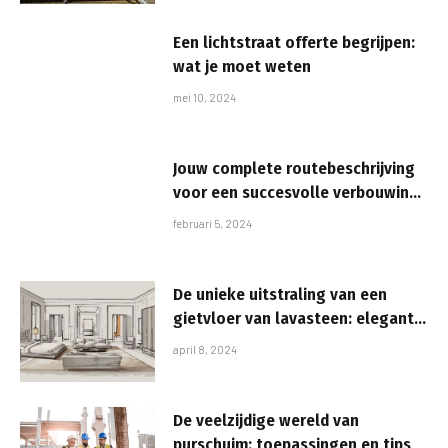
Een lichtstraat offerte begrijpen:
wat je moet weten
mei 10, 2024
Jouw complete routebeschrijving
voor een succesvolle verbouwing:
van budgettering en
februari 5, 2024
materiaalkeuze tot de juiste
professionals inschakelen
De unieke uitstraling van een
gietvloer van lavasteen: elegantie
en duurzaamheid gecombineerd
april 8, 2024
De veelzijdige wereld van
purschuim: toepassingen en tips