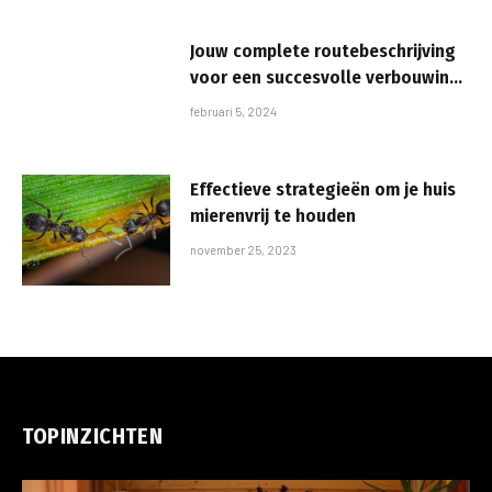
Jouw complete routebeschrijving
voor een succesvolle verbouwing:
van budgettering en
februari 5, 2024
materiaalkeuze tot de juiste
professionals inschakelen
Effectieve strategieën om je huis
mierenvrij te houden
november 25, 2023
TOPINZICHTEN