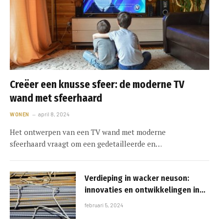
Creëer een knusse sfeer: de moderne TV
wand met sfeerhaard
WONEN
april 8, 2024
Het ontwerpen van een TV wand met moderne
sfeerhaard vraagt om een gedetailleerde en…
Verdieping in wacker neuson:
innovaties en ontwikkelingen in
bouwmachines
februari 5, 2024