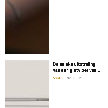
De unieke uitstraling
van een gietvloer van
lavasteen: elegantie en
WONEN
april 8, 2024
duurzaamheid
gecombineerd