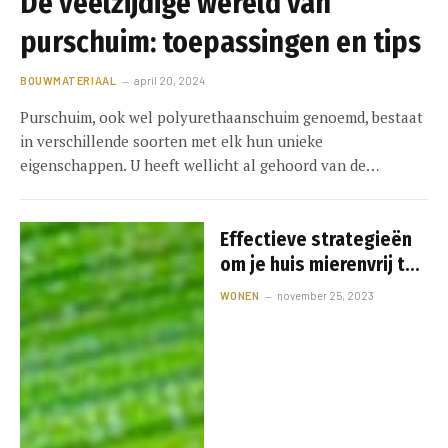
De veelzijdige wereld van
purschuim: toepassingen en tips
BOUWMATERIAAL
april 20, 2024
Purschuim, ook wel polyurethaanschuim genoemd, bestaat
in verschillende soorten met elk hun unieke
eigenschappen. U heeft wellicht al gehoord van de…
Effectieve strategieën
om je huis mierenvrij te
houden
WONEN
november 25, 2023