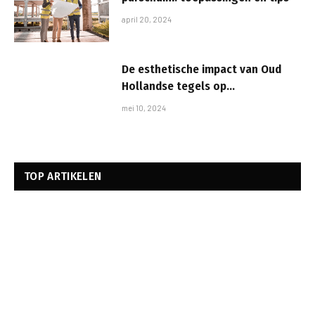
april 20, 2024
De esthetische impact van Oud
Hollandse tegels op
interieurontwerp en architectuur
mei 10, 2024
TOP ARTIKELEN